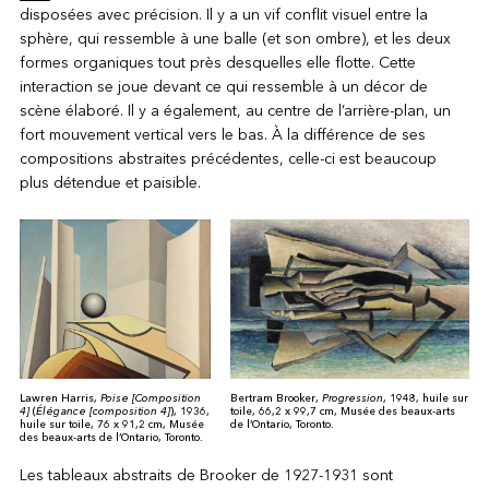
disposées avec précision. Il y a un vif conflit visuel entre la
sphère, qui ressemble à une balle (et son ombre), et les deux
formes organiques tout près desquelles elle flotte. Cette
interaction se joue devant ce qui ressemble à un décor de
scène élaboré. Il y a également, au centre de l’arrière-plan, un
fort mouvement vertical vers le bas. À la différence de ses
compositions abstraites précédentes, celle-ci est beaucoup
plus détendue et paisible.
Lawren Harris,
Poise [Composition
Bertram Brooker,
Progression
, 1948, huile sur
4]
(
Élégance [composition 4]
), 1936,
toile, 66,2 x 99,7 cm, Musée des beaux-arts
huile sur toile, 76 x 91,2 cm, Musée
de l’Ontario, Toronto.
des beaux-arts de l’Ontario, Toronto.
Les tableaux abstraits de Brooker de 1927-1931 sont